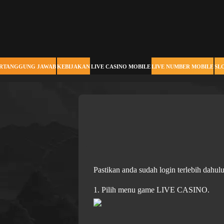
RTANGGUNG JAWAB
KEBIJAKAN
LIVE CASINO MOBILE
LIVE NUMBER MOBILE
SL
Pastikan anda sudah login terlebih dahul
1. Pilih menu game LIVE CASINO.