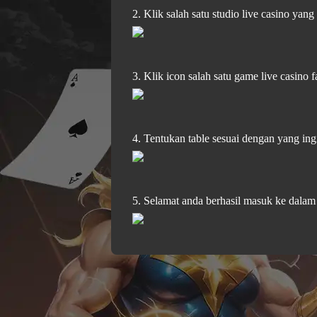
2. Klik salah satu studio live casino yang
3. Klik icon salah satu game live casino f
4. Tentukan table sesuai dengan yang in
5. Selamat anda berhasil masuk ke dala